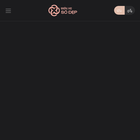
Trang chủ /
Tin tức
Nhóm thông tin mà bạn quan tâm
Lọc theo chuyên mục
Ý nghĩa biển số
Ý nghĩa biển số 29K15968
29K28968.jpg
04/10/2025
12/09/2025
Biển VIP
Biển VIP