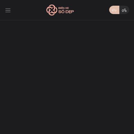
Trang chủ
/ Tin tức /
Ý nghĩa biển số 30M83599
31/08/2025
Biển VIP
Ý nghĩa biển số 30M83599