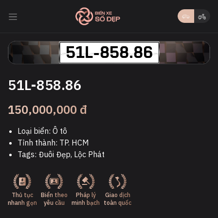
51L-858.86
51L-858.86
150,000,000 đ
Loại biển: Ô tô
Tỉnh thành: TP. HCM
Tags: Đuôi Đẹp, Lộc Phát
Thủ tục
Biển theo
Pháp lý
Giao dịch
nhanh gọn
yêu cầu
minh bạch
toàn quốc