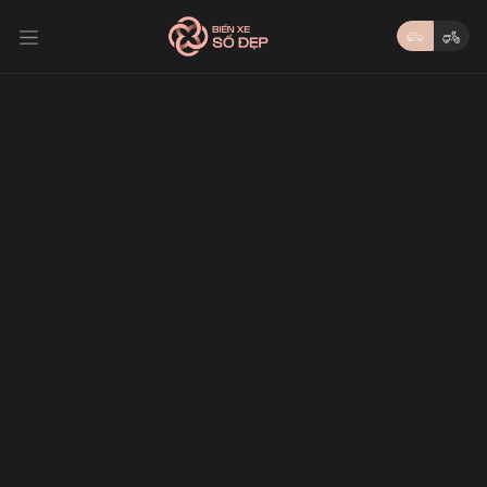
86A-333.39
86A-333.39
230,000,000 đ
Loại biển: Ô tô
Tỉnh thành: Bình Thuận
Tags: Đuôi Đẹp
Thủ tục
Biển theo
Pháp lý
Giao dịch
nhanh gọn
yêu cầu
minh bạch
toàn quốc